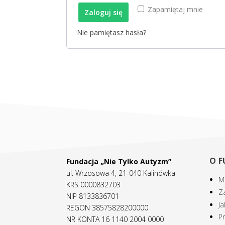
Zapamiętaj mnie
Zaloguj się
Nie pamiętasz hasła?
O F
Fundacja „Nie Tylko Autyzm”
ul. Wrzosowa 4, 21-040 Kalinówka
Mi
KRS 0000832703
Z
NIP 8133836701
J
REGON 38575828200000
Pr
NR KONTA 16 1140 2004 0000