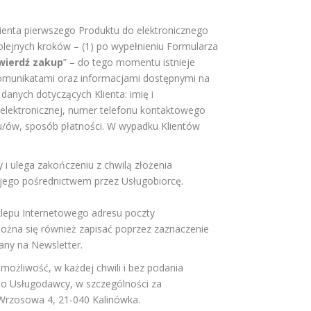
enta pierwszego Produktu do elektronicznego
lejnych kroków – (1) po wypełnieniu Formularza
wierdź zakup
” – do tego momentu istnieje
komunikatami oraz informacjami dostępnymi na
anych dotyczących Klienta: imię i
 elektronicznej, numer telefonu kontaktowego
u/ów, sposób płatności. W wypadku Klientów
i ulega zakończeniu z chwilą złożenia
 jego pośrednictwem przez Usługobiorcę.
klepu Internetowego adresu poczty
r można się również zapisać poprzez zaznaczenie
any na Newsletter.
możliwość, w każdej chwili i bez podania
 do Usługodawcy, w szczególności za
. Wrzosowa 4, 21-040 Kalinówka.