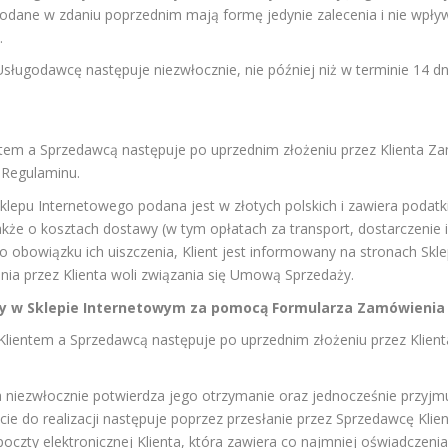
dane w zdaniu poprzednim mają formę jedynie zalecenia i nie wpływ
.
sługodawcę następuje niezwłocznie, nie później niż w terminie 14 dn
tem a Sprzedawcą następuje po uprzednim złożeniu przez Klienta 
2 Regulaminu.
lepu Internetowego podana jest w złotych polskich i zawiera podatk
e o kosztach dostawy (w tym opłatach za transport, dostarczenie i 
 o obowiązku ich uiszczenia, Klient jest informowany na stronach Skl
nia przez Klienta woli związania się Umową Sprzedaży.
y w Sklepie Internetowym za pomocą Formularza Zamówienia
ientem a Sprzedawcą następuje po uprzednim złożeniu przez Klient
niezwłocznie potwierdza jego otrzymanie oraz jednocześnie przyjmuj
cie do realizacji następuje poprzez przesłanie przez Sprzedawcę Kl
poczty elektronicznej Klienta, która zawiera co najmniej oświadczen