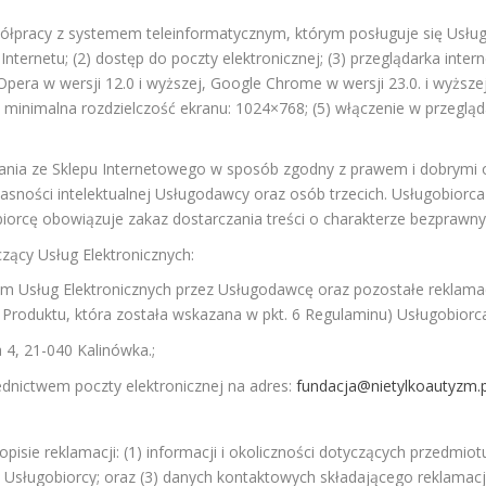
łpracy z systemem teleinformatycznym, którym posługuje się Usługo
ternetu; (2) dostęp do poczty elektronicznej; (3) przeglądarka interne
 Opera w wersji 12.0 i wyższej, Google Chrome w wersji 23.0. i wyższej
na minimalna rozdzielczość ekranu: 1024×768; (5) włączenie w przeglą
tania ze Sklepu Internetowego w sposób zgodny z prawem i dobrym
własności intelektualnej Usługodawcy oraz osób trzecich. Usługobio
iorcę obowiązuje zakaz dostarczania treści o charakterze bezprawn
ący Usług Elektronicznych:
m Usług Elektronicznych przez Usługodawcę oraz pozostałe reklama
 Produktu, która została wskazana w pkt. 6 Regulaminu) Usługobiorc
 4, 21-040 Kalinówka.;
ednictwem poczty elektronicznej na adres:
fundacja@nietylkoautyzm.p
pisie reklamacji: (1) informacji i okoliczności dotyczących przedmiot
a Usługobiorcy; oraz (3) danych kontaktowych składającego reklamację