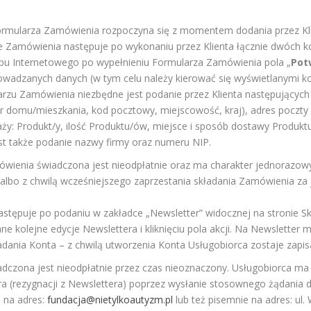
ormularza Zamówienia rozpoczyna się z momentem dodania przez Kli
e Zamówienia następuje po wykonaniu przez Klienta łącznie dwóch ko
klepu Internetowego po wypełnieniu Formularza Zamówienia pola „
Pot
owadzanych danych (w tym celu należy kierować się wyświetlanymi 
rzu Zamówienia niezbędne jest podanie przez Klienta następujących d
er domu/mieszkania, kod pocztowy, miejscowość, kraj), adres poczty
y: Produkt/y, ilość Produktu/ów, miejsce i sposób dostawy Produkt
t także podanie nazwy firmy oraz numeru NIP.
wienia świadczona jest nieodpłatnie oraz ma charakter jednorazowy 
lbo z chwilą wcześniejszego zaprzestania składania Zamówienia za
następuje po podaniu w zakładce „Newsletter” widocznej na stronie S
ane kolejne edycje Newslettera i kliknięciu pola akcji. Na Newslette
dania Konta – z chwilą utworzenia Konta Usługobiorca zostaje zapis
adczona jest nieodpłatnie przez czas nieoznaczony. Usługobiorca ma 
era (rezygnacji z Newslettera) poprzez wysłanie stosownego żądania
 na adres:
fundacja@nietylkoautyzm.pl
lub też pisemnie na adres: ul