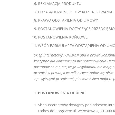
REKLAMACJA PRODUKTU
POZASĄDOWE SPOSOBY ROZPATRYWANIA R
PRAWO ODSTĄPIENIA OD UMOWY
POSTANOWIENIA DOTYCZĄCE PRZEDSIĘB
POSTANOWIENIA KOŃCOWE
WZÓR FORMULARZA ODSTĄPIENIA OD UM
Sklep Internetowy FUNDACJI dba o prawa konsum
korzystne dla konsumenta niż postanowienia Usta
postanowienia niniejszego Regulaminu nie mają n
przepisów prawa, a wszelkie ewentualne wątpliwo
z powyższymi przepisami, pierwszeństwo mają te pr
POSTANOWIENIA OGÓLNE
Sklep Internetowy dostępny pod adresem in
i adres do doręczeń: ul. Wrzosowa 4, 21-04