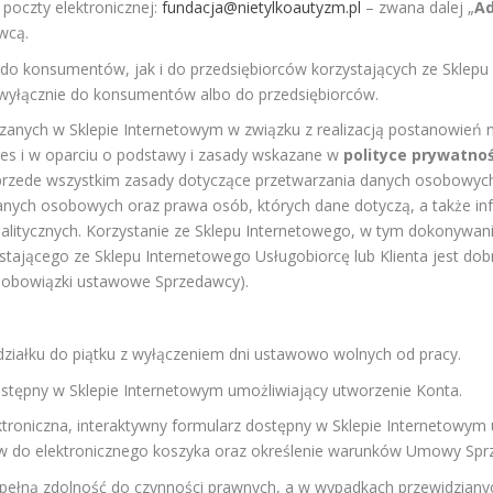
oczty elektronicznej:
fundacja@nietylkoautyzm.pl
– zwana dalej „
Ad
wcą.
 do konsumentów, jak i do przedsiębiorców korzystających ze Sklep
e wyłącznie do konsumentów albo do przedsiębiorców.
anych w Sklepie Internetowym w związku z realizacją postanowień n
es i w oparciu o podstawy i zasady wskazane w
polityce prywatnoś
 przede wszystkim zasady dotyczące przetwarzania danych osobowych
danych osobowych oraz prawa osób, których dane dotyczą, a także in
nalitycznych. Korzystanie ze Sklepu Internetowego, w tym dokonywa
tającego ze Sklepu Internetowego Usługobiorcę lub Klienta jest d
z obowiązki ustawowe Sprzedawcy).
iałku do piątku z wyłączeniem dni ustawowo wolnych od pracy.
tępny w Sklepie Internetowym umożliwiający utworzenie Konta.
niczna, interaktywny formularz dostępny w Sklepie Internetowym 
w do elektronicznego koszyka oraz określenie warunków Umowy Sprz
 pełną zdolność do czynności prawnych, a w wypadkach przewidzian