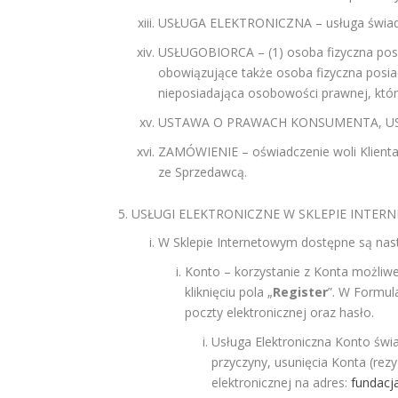
USŁUGA ELEKTRONICZNA – usługa świadcz
USŁUGOBIORCA – (1) osoba fizyczna posi
obowiązujące także osoba fizyczna posia
nieposiadająca osobowości prawnej, które
USTAWA O PRAWACH KONSUMENTA, USTAWA 
ZAMÓWIENIE – oświadczenie woli Klient
ze Sprzedawcą.
USŁUGI ELEKTRONICZNE W SKLEPIE INTE
W Sklepie Internetowym dostępne są nast
Konto – korzystanie z Konta możliwe
kliknięciu pola „
Register
”. W Formul
poczty elektronicznej oraz hasło.
Usługa Elektroniczna Konto świa
przyczyny, usunięcia Konta (re
elektronicznej na adres:
fundacj