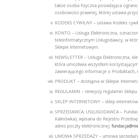
także osoba fizyczna posiadająca ogranic
osobowości prawnej, której ustawa przy
KODEKS CYWILNY – ustawa Kodeks cywilny z
KONTO – Usługa Elektroniczna, oznaczon
teleinformatycznym Usługodawcy, w któ
Sklepie Internetowym.
NEWSLETTER – Usługa Elektroniczna, elek
która umożliwia wszystkim korzystającym
zawierającego informacje o Produktach, 
PRODUKT – dostępna w Sklepie Interne
REGULAMIN – niniejszy regulamin Sklepu
SKLEP INTERNETOWY – sklep internetow
SPRZEDAWCA; USŁUGODAWCA – Fundacja “Ni
Kalinówka); wpisana do Rejestru Przed
adres poczty elektronicznej:
fundacja@nie
UMOWA SPRZEDAŻY – umowa sprzedaży Pr