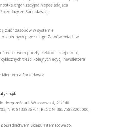
dnostka organizacyjna nieposiadająca
 Sprzedaży ze Sprzedawcą.
cę zbiór zasobów w systemie
e o złożonych przez niego Zamówieniach w
średnictwem poczty elektronicznej e-mail,
licznych treści kolejnych edycji newslettera
 Klientem a Sprzedawcą.
utyzm.pl
.
o doręczeń: uul. Wrzosowa 4, 21-040
703; NIP: 8133836701; REGON: 38575828200000,
pośrednictwem Sklepu Internetowego.