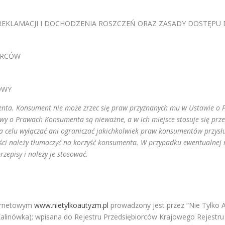
EKLAMACJI I DOCHODZENIA ROSZCZEŃ ORAZ ZASADY DOSTĘPU
IORCÓW
OWY
enta. Konsument nie może zrzec się praw przyznanych mu w Ustawie 
wy o Prawach Konsumenta są nieważne, a w ich miejsce stosuje się prz
a celu wyłączać ani ograniczać jakichkolwiek praw konsumentów przysł
ści należy tłumaczyć na korzyść konsumenta. W przypadku ewentualnej 
zepisy i należy je stosować.
ternetowym
www.nietylkoautyzm.pl
prowadzony jest przez “Nie Tylko A
0 Kalinówka); wpisana do Rejestru Przedsiębiorców Krajowego Reje