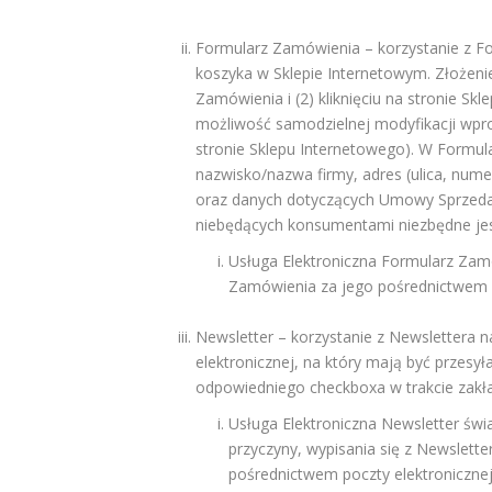
Formularz Zamówienia – korzystanie z F
koszyka w Sklepie Internetowym. Złożeni
Zamówienia i (2) kliknięciu na stronie S
możliwość samodzielnej modyfikacji wpr
stronie Sklepu Internetowego). W Formula
nazwisko/nazwa firmy, adres (ulica, num
oraz danych dotyczących Umowy Sprzedaż
niebędących konsumentami niezbędne jes
Usługa Elektroniczna Formularz Zamó
Zamówienia za jego pośrednictwem a
Newsletter – korzystanie z Newslettera 
elektronicznej, na który mają być przesył
odpowiedniego checkboxa w trakcie zakła
Usługa Elektroniczna Newsletter świ
przyczyny, wypisania się z Newslett
pośrednictwem poczty elektronicznej