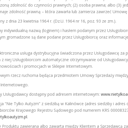
zoną zdolność do czynności prawnych; (2) osoba prawna; albo (3) je
znaje zdolność prawną – która zawarła lub zamierza zawrzeć Umowę
 dnia 23 kwietnia 1964 r. (Dz.U. 1964 nr 16, poz. 93 ze zm.).
y indywidualną nazwą (loginem) i hasłem podanym przez Usługobior
rym gromadzone są dane podane przez Usługobiorcę oraz informacj
troniczna usługa dystrybucyjna świadczona przez Usługodawcę za po
 z niej Usługobiorcom automatyczne otrzymywanie od Usługodawcy cyk
nowościach i promocjach w Sklepie Internetowym.
towym rzecz ruchoma będąca przedmiotem Umowy Sprzedaży między
 Internetowego.
y Usługodawcy dostępny pod adresem internetowym:
www.nietylkoa
e Tylko Autyzm” z siedzibą w Kalinówce (adres siedziby i adres d
siębiorców Krajowego Rejestru Sądowego pod numerem KRS 0000832
tylkoautyzm.pl
.
oduktu zawierana albo zawarta między Klientem a Sprzedawcą za 