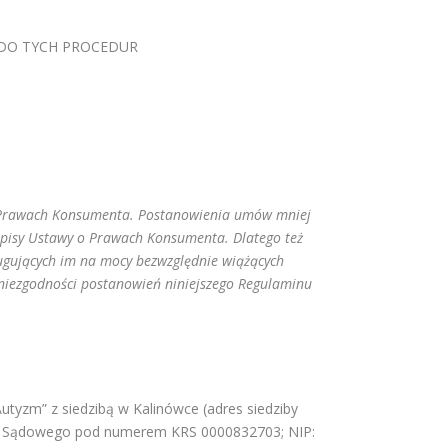
 DO TYCH PROCEDUR
o Prawach Konsumenta. Postanowienia umów mniej
episy Ustawy o Prawach Konsumenta. Dlatego też
ugujących im na mocy bezwzględnie wiążących
niezgodności postanowień niniejszego Regulaminu
utyzm” z siedzibą w Kalinówce (adres siedziby
stru Sądowego pod numerem KRS 0000832703; NIP: