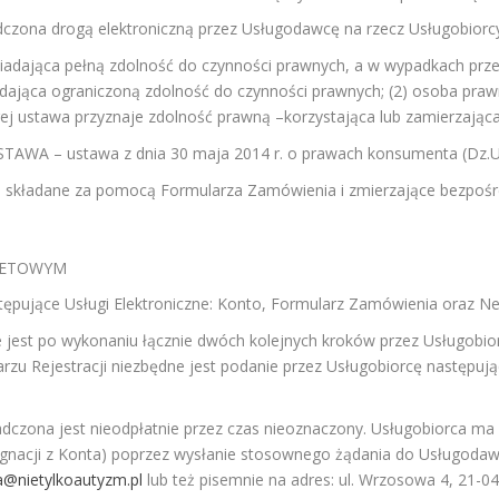
ona drogą elektroniczną przez Usługodawcę na rzecz Usługobiorcy
adająca pełną zdolność do czynności prawnych, a w wypadkach prze
dająca ograniczoną zdolność do czynności prawnych; (2) osoba prawn
j ustawa przyznaje zdolność prawną –korzystająca lub zamierzająca 
– ustawa z dnia 30 maja 2014 r. o prawach konsumenta (Dz.U. 
a składane za pomocą Formularza Zamówienia i zmierzające bezpoś
RNETOWYM
ępujące Usługi Elektroniczne: Konto, Formularz Zamówienia oraz Ne
 jest po wykonaniu łącznie dwóch kolejnych kroków przez Usługobiorcę
arzu Rejestracji niezbędne jest podanie przez Usługobiorcę następują
dczona jest nieodpłatnie przez czas nieoznaczony. Usługobiorca ma 
zygnacji z Konta) poprzez wysłanie stosownego żądania do Usługoda
a@nietylkoautyzm.pl
lub też pisemnie na adres: ul. Wrzosowa 4, 21-0