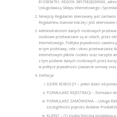
8133836701; REGON: 38575828200000, adres p
Usługodawcą Sklepu Internetowego i Sprzeda
Niniejszy Regulamin skierowany jest zarówno
Regulaminu stanowi inaczej i jest skierowan
Administratorem danych osobowych przetwarz
osobowe przetwarzane są w celach, przez okr
Internetowego. Polityka prywatności zawiera
w tym podstawy, cele i okres przetwarzania 
Internetowym plików cookies oraz narzędzi a
z tym podanie danych osobowych przez korzys
w polityce prywatności (zawarcie umowy ora
Definicje:
DZIEŃ ROBOCZY – jeden dzień od poniedz
FORMULARZ REJESTRACJI – formularz dos
FORMULARZ ZAMÓWIENIA – Usługa Elektro
szczególności poprzez dodanie Produktó
KLIENT – (1) osoba fizyczna posiadająca