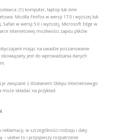
dawca: (1) komputer, laptop lub inne
towa: Mozilla Firefox w wersji 17.0 i wyższej lub
, Safari w wersji 5.0 i wyższej, Microsoft Edge w
darce internetowej możliwości zapisu plików
i obyczajami mając na uwadze poszanowanie
rca obowiązany jest do wprowadzania danych
ym.
cje związane z działaniem Sklepu Internetowego
a może składać na przykład:
l
.
u reklamacji, w szczególności rodzaju i daty
 – ułatwi to i przyspieszy rozpatrzenie