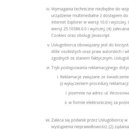
Wymagania techniczne niezbędne do wspó
urządzenie multimedialne z dostępem do In
Internet Explorer w wersji 10.0 i wyższej,
wersji 25.10586.0.0 i wyższej; (4) zaleca
Cookies oraz obsługi Javascript.
Usługobiorca obowiązany jest do korzys
dóbr osobistych oraz praw autorskich i 
zgodnych ze stanem faktycznym. Usługob
Tryb postępowania reklamacyjnego dotycz
Reklamacje związane ze świadczenie
(z wyłączeniem procedury reklamacji
pisemnie na adres: ul. Wrzosowa
w formie elektronicznej za pośr
Zaleca się podanie przez Usługobiorcę w o
wystąpienia nieprawidłowości; (2) żądani