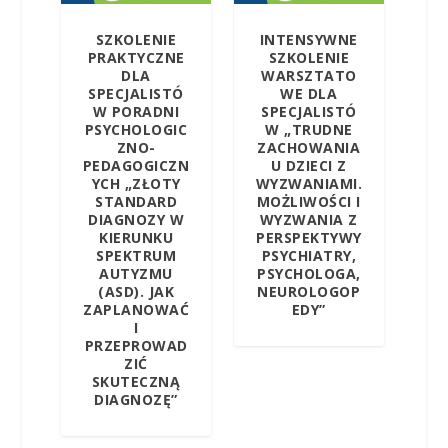
SZKOLENIE
INTENSYWNE
PRAKTYCZNE
SZKOLENIE
DLA
WARSZTATO
SPECJALISTÓ
WE DLA
W PORADNI
SPECJALISTÓ
PSYCHOLOGIC
W „TRUDNE
ZNO-
ZACHOWANIA
PEDAGOGICZN
U DZIECI Z
YCH „ZŁOTY
WYZWANIAMI.
STANDARD
MOŻLIWOŚCI I
DIAGNOZY W
WYZWANIA Z
KIERUNKU
PERSPEKTYWY
SPEKTRUM
PSYCHIATRY,
AUTYZMU
PSYCHOLOGA,
(ASD). JAK
NEUROLOGOP
ZAPLANOWAĆ
EDY”
I
PRZEPROWAD
ZIĆ
SKUTECZNĄ
DIAGNOZĘ”